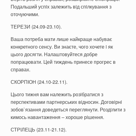
Подальший успiх залежить вiд спiлкування з
оточуючими.
ТЕРЕЗИ (24.09-23.10).
Ваша потреба мати лише найкраще набуває
конкретного сенсу. Ви знаєте, чого хочете i як
цього досягти. Налаштовуйтеся добре
попрацювати. Цей тиждень принесе прогрес в
справах.
СКОРПIОН (24.10-22.11).
Цього тижня вам належить розiбратися з
перспективами партнерських вiдносин. Договiрнi
зобов`язання доведеться переглянути. Роздiлити з
кимось навантаження – хороше рiшення.
СТРIЛЕЦЬ (23.11-21.12).