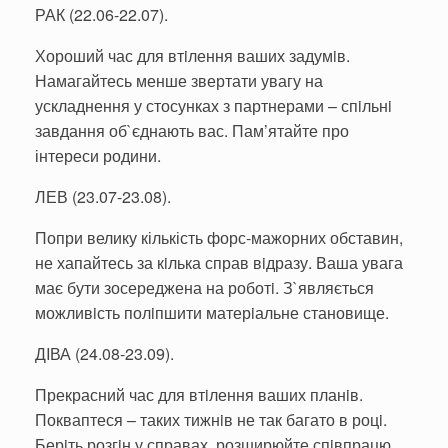
РАК (22.06-22.07).
Хороший час для втiлення ваших задумiв.
Намагайтесь менше звертати увагу на
ускладнення у стосунках з партнерами – спiльнi
завдання об`єднають вас. Пам’ятайте про
інтереси родини.
ЛЕВ (23.07-23.08).
Попри велику кількість форс-мажорних обставин,
не хапайтесь за кiлька справ вiдразу. Ваша увага
має бути зосереджена на роботi. З`являється
можливiсть полiпшити матерiальне становище.
ДIВА (24.08-23.09).
Прекрасний час для втiлення ваших планiв.
Покваптеся – таких тижнiв не так багато в роцi.
Берiть розгiн у справах, розширюйте спiвпрацю.