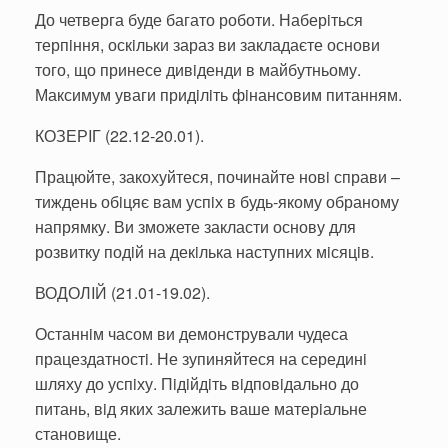
До четверга буде багато роботи. Наберiться
терпiння, оскiльки зараз ви закладаєте основи
того, що принесе дивiденди в майбутньому.
Максимум уваги придiлiть фiнансовим питанням.
КОЗЕРIГ (22.12-20.01).
Працюйте, закохуйтеся, починайте новi справи –
тиждень обiцяє вам успiх в будь-якому обраному
напрямку. Ви зможете закласти основу для
розвитку подiй на декiлька наступних мiсяцiв.
ВОДОЛIЙ (21.01-19.02).
Останнiм часом ви демонстрували чудеса
працездатностi. Не зупиняйтеся на серединi
шляху до успiху. Пiдiйдiть вiдповiдально до
питань, вiд яких залежить ваше матерiальне
становище.