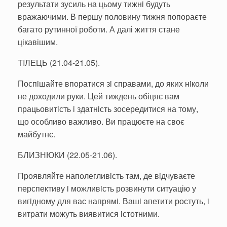
результати зусиль на цьому тижнi будуть
вражаючими. В першу половину тижня попораєте
багато рутинної роботи. А далі життя стане
цікавішим.
ТIЛЕЦЬ (21.04-21.05).
Поспiшайте впоратися зi справами, до яких нiколи
не доходили руки. Цей тиждень обіцяє вам
працьовитiсть i здатнiсть зосередитися на тому,
що особливо важливо. Ви працюєте на своє
майбутнє.
БЛИЗНЮКИ (22.05-21.06).
Проявляйте наполегливiсть там, де вiдчуваєте
перспективу i можливiсть розвинути ситуацію у
вигiдному для вас напрямi. Вашi апетити ростуть, i
витрати можуть виявитися iстотними.