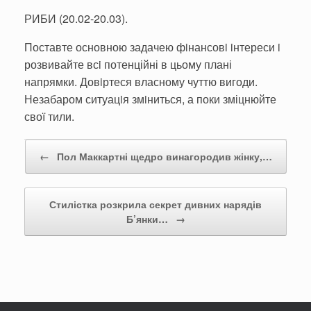
РИБИ (20.02-20.03).
Поставте основною задачею фiнансовi iнтереси i
розвивайте всi потенційні в цьому плані
напрямки. Довiртеся власному чуттю вигоди.
Незабаром ситуацiя змiниться, а поки зміцнюйте
свої тили.
Post navigation
←
Пол Маккартні щедро винагородив жінку,…
Стилістка розкрила секрет дивних нарядів
Б’янки…
→