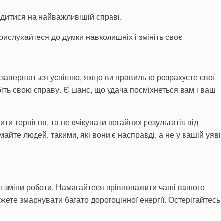
едитися на найважливішій справі.
рислухайтеся до думки навколишніх і змініть своє
 завершаться успішно, якщо ви правильно розрахуєте свої
біть свою справу. Є шанс, що удача посміхнеться вам і ваш
и терпіння, та не очікувати негайних результатів від
йте людей, такими, які вони є насправді, а не у вашій уяві
ля зміни роботи. Намагайтеся врівноважити чаші вашого
жете змарнувати багато дорогоцінної енергії. Остерігайтесь