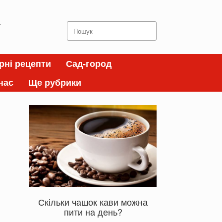
а
Search
for:
рні рецепти
Сад-город
нас
Ще рубрики
Скільки чашок кави можна
пити на день?