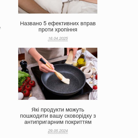
Названо 5 ефективних вправ
е
проти хропіння
16.04.2025
Які продукти можуть
пошкодити вашу сковорідку з
антипригарним покриттям
29.05.2024