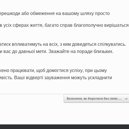
 Перешкоди або обмеження на вашому шляху просто
в усіх сферах життя, багато справ благополучно вирішаться
тиск впливатимуть на всіх, з ким доведеться спілкуватись.
 вас до давньої мети. Зважайте на поради близьких.
жено працювати, щоб домогтися успіху, при цьому
ивість. Ваші відверті зауваження можуть ускладнити
Безсоння, як боротися без ліків:…
→