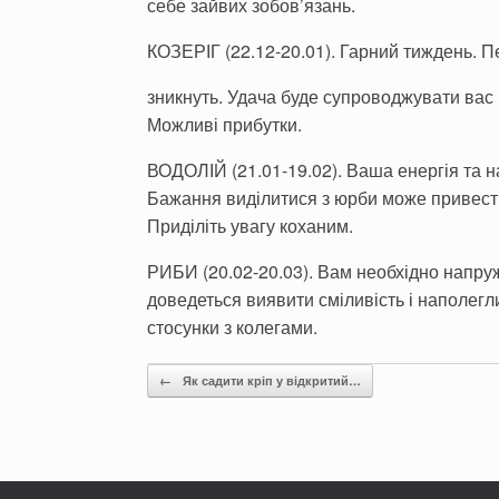
себе зайвих зобов
’
язань.
КОЗЕРІГ (22.12-20.01). Гарний тиждень.
зникнуть. Удача буде супроводжувати вас 
Можливі прибутки.
ВОДОЛІЙ (21.01-19.02). Ваша енергія та на
Бажання виділитися з юрби може привести
Приділіть увагу коханим.
РИБИ (20.02-20.03). Вам необхідно напру
доведеться виявити сміливість і наполегл
стосунки з колегами.
Post navigation
←
Як садити кріп у відкритий…