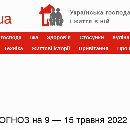
ua
Українська господ
і життя в ній
 господа
Їжа
Здоров’я
Стосунки
Куліна
Техніка
Життєві історії
Привітання
Про 
НОЗ на 9 — 15 травня 2022