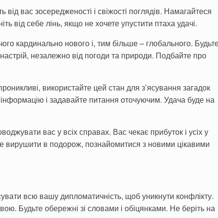
ь від вас зосередженості і свіжості поглядів. Намагайтеся
ь від себе лінь, якщо не хочете упустити птаха удачі.
чого кардинально нового і, тим більше – глобального. Будьт
й настрій, незалежно від погоди та природи. Подбайте про
проникливі, використайте цей стан для з
’
ясування загадок
 інформацію і задавайте питання оточуючим. Удача буде на
оджувати вас у всіх справах. Вас чекає прибуток і усіх у
те вирушити в подорож, познайомитися з новими цікавими
сувати всю вашу дипломатичність, щоб уникнути конфлікту.
ою. Будьте обережні зі словами і обіцянками. Не беріть на