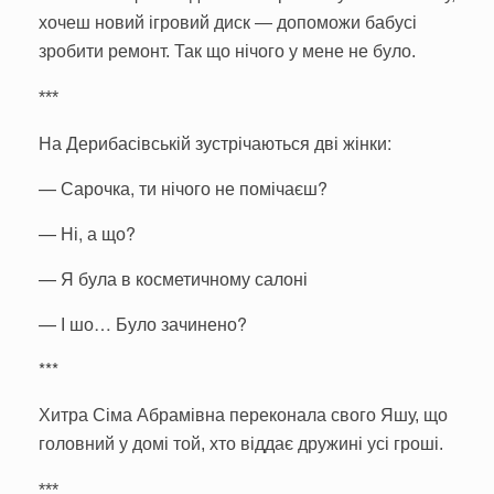
хочеш новий ігровий диск — допоможи бабусі
зробити ремонт. Так що нічого у мене не було.
***
На Дерибасівській зустрічаються дві жінки:
—
Сарочка, ти нічого не помічаєш?
—
Ні, а що?
—
Я була в косметичному салоні
—
І шо… Було зачинено?
***
Хитра Сіма Абрамівна переконала свого Яшу, що
головний у домі той, хто віддає дружині усі гроші.
***