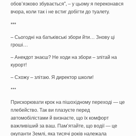
обов’язково збувається”, – у цьому я переконався
вчора, коли так і не встиг добігти до туалету.
***
– Сьогодні на батьківські збори йти… Знову ці
гроші…
–
Анекдот знаєш? Не ходи на збори – злітай на
курорт!
–
Схожу – злітаю. Я директор школи!
***
Прискорювати крок на пішохідному переході — це
плебейство. Так ви плазуєте перед
автомобілістами й визнаєте, що їх комфорт
важливіший за ваш. Пам’ятайте, що водії — це
окупанти Землі, яка тисячі років належала