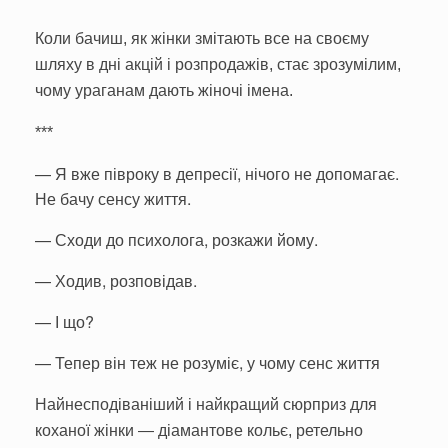
Коли бачиш, як жінки змітають все на своєму
шляху в дні акцій і розпродажів, стає зрозумілим,
чому ураганам дають жіночі імена.
***
—
Я вже півроку в депресії, нічого не допомагає.
Не бачу сенсу життя.
—
Сходи до психолога, розкажи йому.
—
Ходив, розповідав.
—
І що?
—
Тепер він теж не розуміє, у чому сенс життя
Найнесподіваніший і найкращий сюрприз для
коханої жінки — діамантове кольє, ретельно