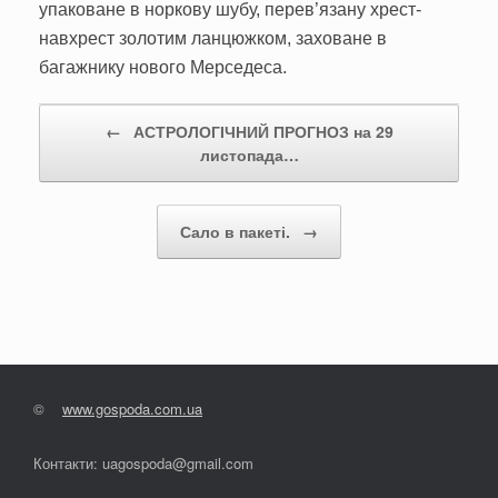
упаковане в норкову шубу, перев’язану хрест-
навхрест золотим ланцюжком, заховане в
багажнику нового Мерседеса.
Post navigation
←
АСТРОЛОГІЧНИЙ ПРОГНОЗ на 29
листопада…
Сало в пакеті.
→
©
www.gospoda.com.ua
Контакти: uagospoda@gmail.com