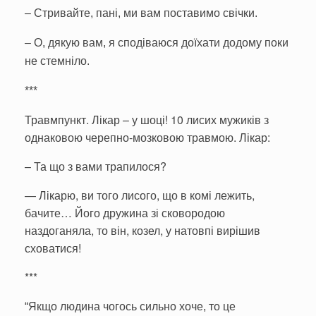
– Стривайте, пані, ми вам поставимо свічки.
– О, дякую вам, я сподіваюся доїхати додому поки
не стемніло.
***
Травмпункт. Лікар – у шоці! 10 лисих мужиків з
однаковою черепно-мозковою травмою. Лікар:
– Та що з вами трапилося?
—
Лікарю, ви того лисого, що в комі лежить,
бачите… Його дружина зі сковородою
наздоганяла, то він, козел, у натовпі вирішив
сховатися!
***
“Якщо людина чогось сильно хоче, то це