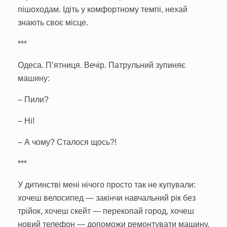
пішоходам. Ідіть у комфортному темпі, нехай
знають своє місце.
***
Одеса. П’ятниця. Вечір. Патрульний зупиняє
машину:
– Пили?
– Ні!
– А чому? Сталося щось?!
***
У дитинстві мені нічого просто так не купували:
хочеш велосипед — закінчи навчальний рік без
трійок, хочеш скейт — перекопай город, хочеш
новий телефон — допоможи ремонтувати машину,