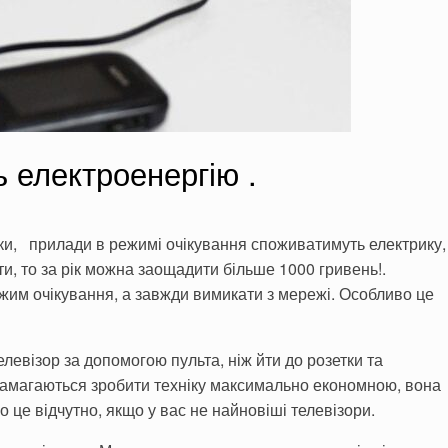
ь електроенергію .
ки, прилади в режимі очікування споживатимуть електрику,
ти, то за рік можна заощадити більше 1000 гривень!.
жим очікування, а завжди вимикати з мережі. Особливо це
левізор за допомогою пульта, ніж йти до розетки та
 намагаються зробити техніку максимально економною, вона
 це відчутно, якщо у вас не найновіші телевізори.