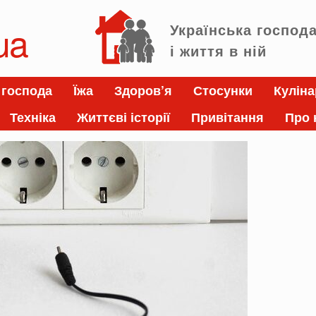
ua
Українська господ
і життя в ній
 господа
Їжа
Здоров’я
Стосунки
Куліна
Техніка
Життєві історії
Привітання
Про 