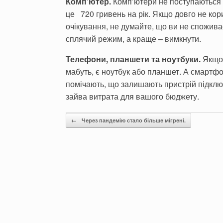
Комп’ютер.
Комп’ютери не поступаються 
це 720 гривень на рік. Якщо довго не кор
очікування, не думайте, що ви не спожива
сплячий режим, а краще – вимкнути.
Телефони, планшети та ноутбуки.
Якщо 
мабуть, є ноутбук або планшет. А смартф
помічають, що залишають пристрій підклю
зайва витрата для вашого бюджету.
Post navigation
←
Через пандемію стало більше мігрені.