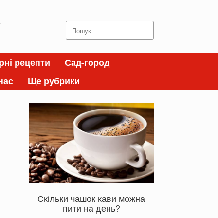
а
Search
for:
рні рецепти
Сад-город
нас
Ще рубрики
Скільки чашок кави можна
пити на день?