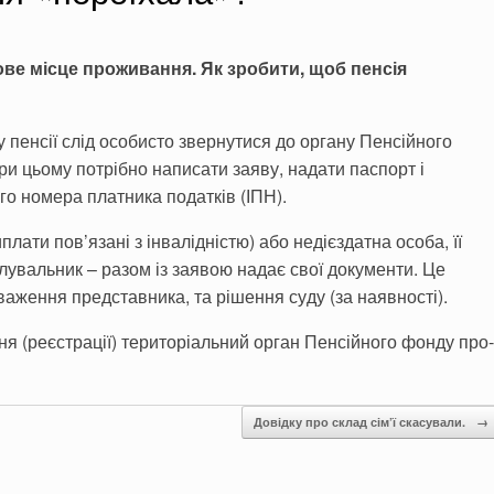
ове місце проживання. Як зробити, щоб пенсія
 пенсії слід особисто звернутися до органу Пенсійного
и цьому потрібно написа­ти заяву, надати паспорт і
о номера платника податків (ІПН).
лати пов’язані з інвалідністю) або неді­єздатна особа, її
клувальник – разом із заявою надає свої докумен­ти. Це
аження представника, та рішення су­ду (за наявності).
я (ре­єстрації) територіальний орган Пенсійного фонду про­
Довідку про склад сім’ї скасували.
→