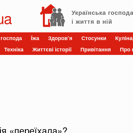
ua
Українська господ
і життя в ній
 господа
Їжа
Здоров’я
Стосунки
Куліна
Техніка
Життєві історії
Привітання
Про 
ія «переїхала»?