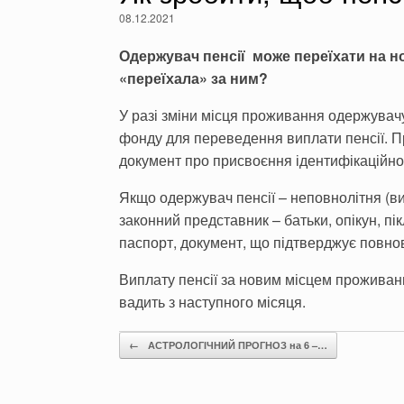
08.12.2021
Одержувач пенсії може переїхати на н
«переїхала» за ним?
У разі зміни місця проживання одержувачу
фонду для переведення виплати пенсії. Пр
документ про присвоєння ідентифікаційног
Якщо одержувач пенсії – непо­внолітня (вип
законний представник – батьки, опі­кун, пі
паспорт, документ, що підтверджує повнов
Виплату пенсії за новим місцем проживанн
вадить з наступного місяця.
Post navigation
←
АСТРОЛОГІЧНИЙ ПРОГНОЗ на 6 –…