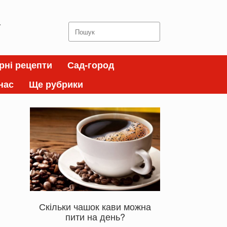
а
Search
for:
рні рецепти
Сад-город
нас
Ще рубрики
Скільки чашок кави можна
пити на день?