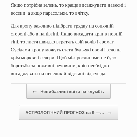
Якщо потрібна зелень, то краще висаджувати навесні і
восени, а якщо парасольки, то влітку.
Для кропу важливо підібрати грядку на сонячній
стороні або в напівтіні. Якщо висадити кріп в повній
тіні, то листя швидко втратять свій колір і аромат.
Сусідами кропу можуть стати будь-які овочі і зелень,
крім моркви і селери. Щоб між рослинами не було
боротьби за поживні речовини, кріп необхідно
висаджувати на невеликій відстані від сусіда.
Post navigation
←
Невибагливі квіти на клумбі .
АСТРОЛОГІЧНИЙ ПРОГНОЗ на 9 —…
→