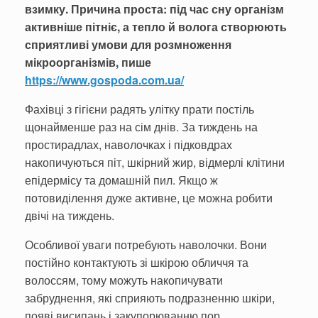
взимку. Причина проста: під час сну організм
активніше пітніє, а тепло й волога створюють
сприятливі умови для розмноження
мікроорганізмів, пише
https://www.gospoda.com.ua/
Фахівці з гігієни радять улітку прати постіль
щонайменше раз на сім днів. За тиждень на
простирадлах, наволочках і підковдрах
накопичуються піт, шкірний жир, відмерлі клітини
епідермісу та домашній пил. Якщо ж
потовиділення дуже активне, це можна робити
двічі на тиждень.
Особливої уваги потребують наволочки. Вони
постійно контактують зі шкірою обличчя та
волоссям, тому можуть накопичувати
забруднення, які сприяють подразненню шкіри,
появі висипань і закупорюванню пор.