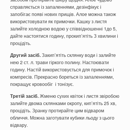
справляється із запаленнями, дезінфікує і
запобігає появі нових прищів. Алое можна також
використовувати як примочки. Кашку з листя
залийте холод­ною водою у співвідношенні 1до 5,
дайте на­стоятися годину, прокип’ятіть З хвилини і
процідіть.
Другий засіб.
Закип’ятіть склянку води і залийте
нею 2 ст. л. трави гіркого полину. Настоювати
годину. Настій використовується для при­мочок і
компресів. Прекрасно бореться із запаленнями,
покращує кровообіг і тонізує.
Третій засіб.
Жменю сухих квіток і листя звіробою
залийте двома склянками окро­пу, кип’ятіть 25 хв,
процідіть. Зранку про­тирайте цим відваром
обличчя. Можна заготувати кубики льоду з цього
відвару.