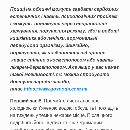
Прищі на обличчі можуть завдати серйозних
естетичних і навіть психологічних проблем.
І можуть виникнути через неправильне
харчування, порушення режиму, збої в роботі
кишківника або печінки, гормональні
перебудови організму. Звичайно,
вирішувати, як позбавитися від прищів
краще спільно з косметологом або навіть
лікарем-дерматологом. Але якщо у вас немає
такої можливості,
то
можна спробувати
доступні народні засоби,
пише
https://www.gospoda.com.ua
Перший засіб.
Промийте листя алое про­
холодною кип’яченою водою, обсушіть і покладіть
на тиждень у темне нежарке місце. Після цього
подрібніть його і відтисніть сік. Отриманим
засобом протирайте шкіру щодня. Алое чудово