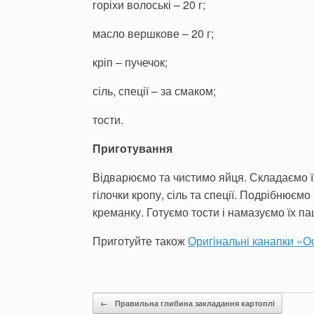
горіхи волоські – 20 г;
масло вершкове – 20 г;
кріп – пучечок;
сіль, спеції – за смаком;
тости.
Приготування
Відварюємо та чистимо яйця. Складаємо ї
гілочки кропу, сіль та спеції. Подрібнюєм
креманку. Готуємо тости і намазуємо їх п
Приготуйте також
Оригінальні канапки «О
Post navigation
←
Правильна глибина закладання картоплі