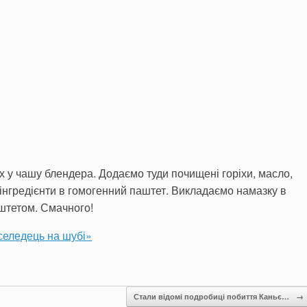
х у чашу блендера. Додаємо туди почищені горіхи, масло,
о інгредієнти в гомогенний паштет. Викладаємо намазку в
аштетом. Смачного!
селедець на шубі»
Стали відомі подробиці побиття Каньє…
→