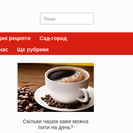
а
Search
for:
рні рецепти
Сад-город
нас
Ще рубрики
Скільки чашок кави можна
пити на день?