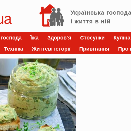
ua
Українська господ
і життя в ній
 господа
Їжа
Здоров’я
Стосунки
Куліна
Техніка
Життєві історії
Привітання
Про 