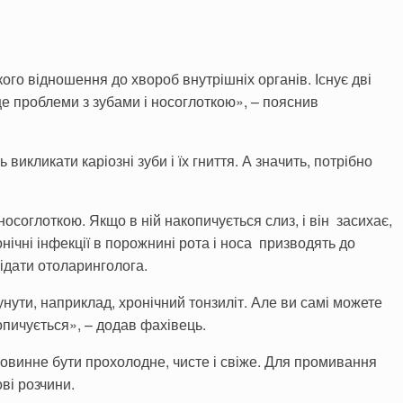
кого відношення до хвороб внутрішніх органів. Існує дві
це проблеми з зубами і носоглоткою», – пояснив
викликати каріозні зуби і їх гниття. А значить, потрібно
соглоткою. Якщо в ній накопичується слиз, і він засихає,
онічні інфекції в порожнині рота і носа призводять до
відати отоларинголога.
ути, наприклад, хронічний тонзиліт. Але ви самі можете
опичується», – додав фахівець.
повинне бути прохолодне, чисте і свіже. Для промивання
ві розчини.