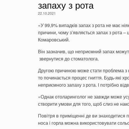
запаху з рота
22.10.2021
«У 99,9% випадків запах з рота не має нія
причини, чому з’являється запах з рота – 
Комаровський.
Він зазначив, що неприємний запах можуть 
звернутися до стоматолога.
Другою причиною може стати проблема з но
то починається процес гниття. Будь-які хр
неприємного запаху з рота. І потрібно від
«Однак отоларинголог не завжди може усун
створити умови для того, щоб слиз не нак
Повітря в приміщенні де ви знаходитися 
носа і горла можна використовувати сольо