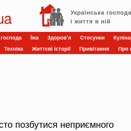
ua
Українська господ
і життя в ній
 господа
Їжа
Здоров’я
Стосунки
Куліна
Техніка
Життєві історії
Привітання
Про 
сто позбутися неприємного