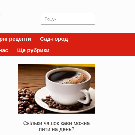
а
Search
for:
рні рецепти
Сад-город
нас
Ще рубрики
Скільки чашок кави можна
пити на день?