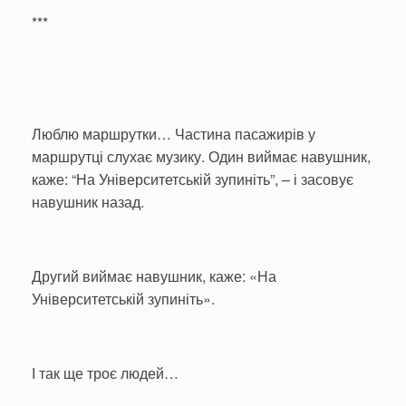
***
Люблю маршрутки… Частина пасажирів у
маршрутці слухає музику. Один виймає навушник,
каже: “На Університетській зупиніть”, – і засовує
навушник назад.
Другий виймає навушник, каже: «На
Університетській зупиніть».
І так ще троє людей…