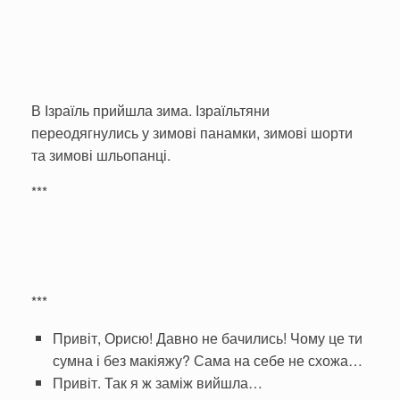
В Ізраїль прийшла зима. Ізраїльтяни
переодягнулись у зимові панамки, зимові шорти
та зимові шльопанці.
***
***
Привіт, Орисю! Давно не бачились! Чому це ти
сумна і без макіяжу? Сама на себе не схожа…
Привіт. Так я ж заміж вийшла…