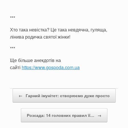
***
Хто така невістка? Це така невдячна, гуляща,
лінива родичка святої жінки!
***
Ще більше анекдотів на
сайті
https://www.gospoda.com.ua
Post navigation
←
Гарний імунітет: створюємо дуже просто
Розсада: 14 головних правил її…
→