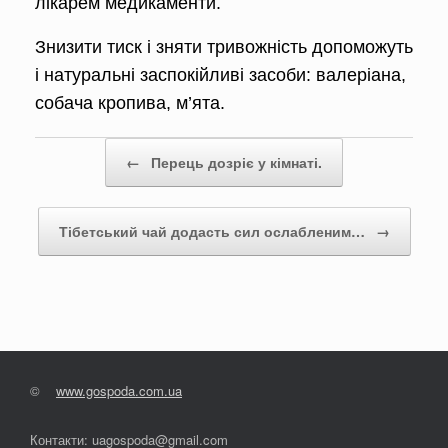
лікарем медикаменти.
Знизити тиск і зняти тривожність допоможуть
і натуральні заспокій­ливі засоби: валеріана,
собача кро­пива, м’ята.
Post navigation
←
Перець дозріє у кімнаті.
Тібетський чай додасть сил ослабленим…
→
©
www.gospoda.com.ua
Контакти: uagospoda@gmail.com