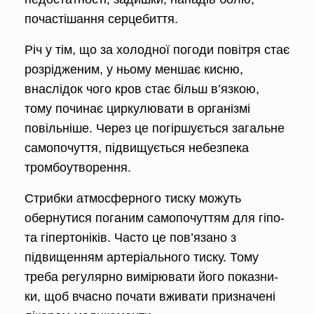
почастіша­ння серцебиття.
Річ у тім, що за холодної погоди повітря стає
розрідженим, у ньому меншає кисню,
внаслідок чого кров стає більш в’язкою,
тому починає циркулювати в організмі
повільні­ше. Через це погіршується загальне
самопочуття, підвищується небе­зпека
тромбоутворення.
Стрибки атмосферного тиску можуть
обернутися поганим самопочуттям для гіпо-
та гіпертоніків. Часто це пов’язано з
підвищенням артеріального тиску. Тому
треба ре­гулярно вимірювати його показни­
ки, щоб вчасно почати вживати при­значені