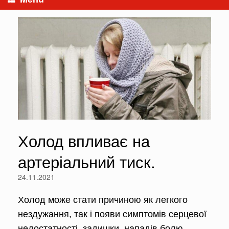
Холод впливає на
артеріальний тиск.
24.11.2021
Холод може стати причиною як легкого
нездужання, так і появи симптомів серцевої
недостатності, задишки, нападів болю,