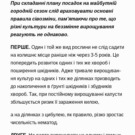
При складанні плану поса­док на майбутній
город­ній сезон слід враховува­ти основні
правила сівозміни, пам’ятаючи про те, що
різні культури на беззмінне вирощу­вання
реагують не однаково.
ПЕРШЕ.
Один і той же вид рослини не слід садити
на колишнє місце раніше ніж через 3-5 років. Це
попередить розвиток одних і тих же хвороб і
поширен­ня шкідників. Адже тривале вирощуван­
ня культур на одних і тих же ділянках призводить
до накопичення в ґрунті шкідників і збуд­ників
хвороб. Так, при постійному вирощуванні капусти
збільшується ризик її зараження килою,
а на ділянках з цибулею, як правило, різко зростає
чисель­ність нематод.