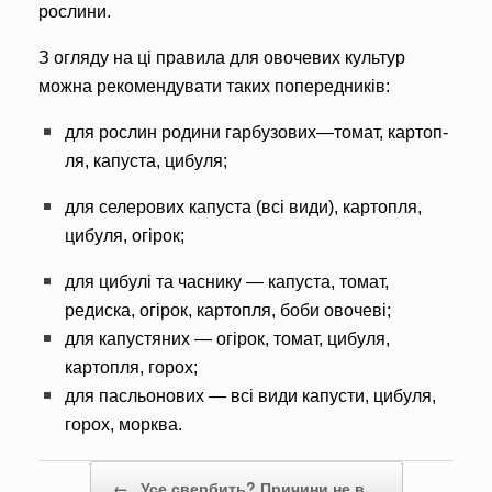
рослини.
З
огляду
на
ці
правила для овоче­вих культур
можна рекомендувати таких попередників:
для рослин родини гарбузових—томат, картоп­
ля, капуста, цибуля;
для селерових капуста (всі види), картоп­ля,
цибуля, огірок;
для цибулі та часни­ку —
капуста,
томат,
редиска, огірок, картопля, боби овочеві;
для
капустяних
— огірок, томат, цибу­ля,
картопля, горох
;
для пасльонових — всі види капусти, цибуля,
горох, морква.
Post navigation
←
Усе свербить? Причини не в…