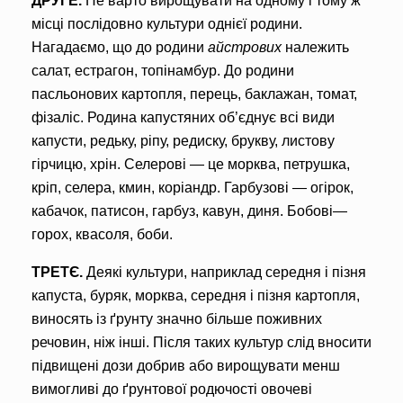
ДРУГЕ.
Не варто вирощу­вати на одному і тому ж
місці послідовно культури однієї родини.
Нагадаємо, що до родини
айстрових
нале­жить
салат, естрагон, топінамбур. До родини
пасльонових
кар
топля, перець, баклажан, томат,
фізаліс. Родина
капус­тяних
об’єднує всі види
капусти, редьку, ріпу, редиску, брук­ву, листову
гірчицю, хрін.
Селерові
— це морква, петрушка,
кріп, селера, кмин, коріандр. Г
арбузові
— огірок,
кабачок, пати­сон, гарбуз, кавун, диня.
Бобові
—
горох, квасоля, боби.
ТРЕТЄ.
Деякі культури, наприклад середня і пізня
капуста, буряк, морква, середня і пізня картоп­ля,
виносять із ґрунту значно більше поживних
речовин, ніж інші. Після таких культур слід вноси­ти
підвищені дози добрив або вирощувати менш
вимогливі до ґрунтової родючості овочеві