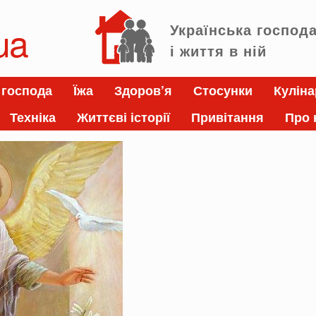
ua
Українська господ
і життя в ній
 господа
Їжа
Здоров’я
Стосунки
Куліна
Техніка
Життєві історії
Привітання
Про 