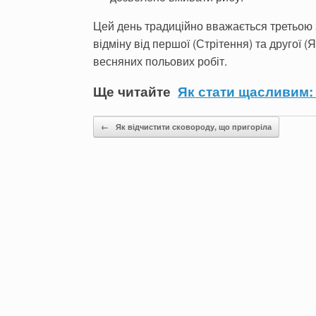
Цей день традиційно вважається третьою 
відміну від першої (Стрітення) та другої 
весняних польових робіт.
Ще читайте
Як стати щасливим: 
Post navigation
←
Як відчистити сковороду, що пригоріла