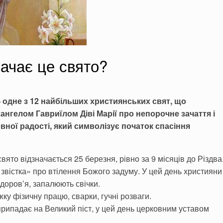
ачає це свято?
одне з 12 найбільших християнських свят, що
ангелом Гавриїлом Діві Марії про непорочне зачаття і
вної радості, який символізує початок спасіння
ято відзначається 25 березня, рівно за 9 місяців до Різдва
звістка» про втілення Божого задуму. У цей день християни
здоров’я, запалюють свічки.
у фізичну працю, сварки, гучні розваги.
припадає на Великий піст, у цей день церковним уставом