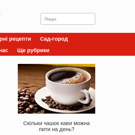
а
Search
for:
рні рецепти
Сад-город
нас
Ще рубрики
Скільки чашок кави можна
пити на день?