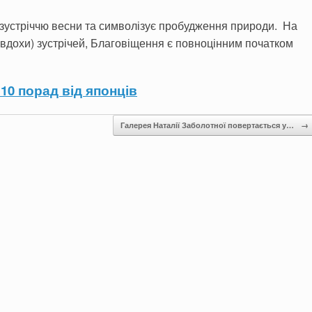
зустріччю весни та символізує пробудження природи. На
(Явдохи) зустрічей, Благовіщення є повноцінним початком
10 порад від японців
Галерея Наталії Заболотної повертається у…
→