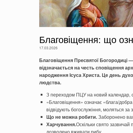
Благовіщення: що озн
17.03.2026
Благовіщення Пресвятої Богородиці — 
відзначається на честь сповіщення арх
народження Ісуса Христа. Це день духо
людства.
З переходом ПЦУ на новий календар, св
«Благовіщення» означає «блага/добра 
відвідують богослужіння, моляться за 
Що не можна робити.
Заборонено важк
Харчування.
Оскільки свято зазвичай 
дозволено вживати рибу.