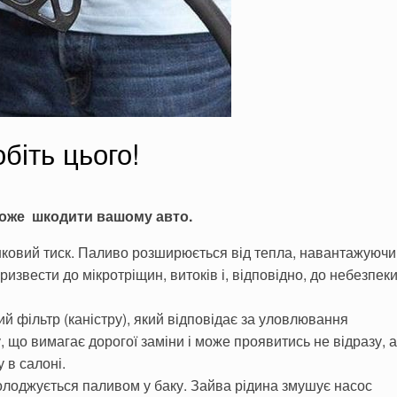
біть цього!
 може шкодити вашому авто.
ковий тиск. Паливо розширюється від тепла, навантажуючи
извести до мікротріщин, витоків і, відповідно, до небезпек
й фільтр (каністру), який відповідає за уловлювання
, що вимагає дорогої заміни і може проявитись не відразу, а
 в салоні.
холоджується паливом у баку. Зайва рідина змушує насос