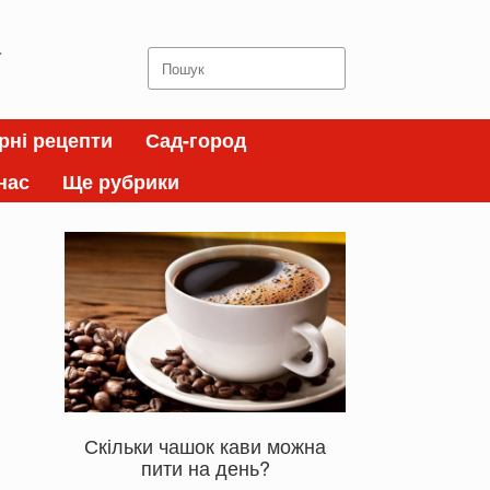
а
Search
for:
рні рецепти
Сад-город
нас
Ще рубрики
Скільки чашок кави можна
пити на день?