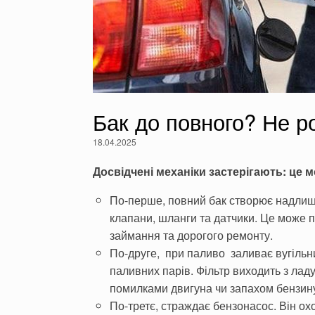
Бак до повного? Не ро
18.04.2025
Досвідчені механіки застерігають: це
По-перше, повний бак створює надлиш
клапани, шланги та датчики. Це може пр
займання та дорогого ремонту.
По-друге, при паливо заливає вугільни
паливних парів. Фільтр виходить з ладу
помилками двигуна чи запахом бензину
По-третє, страждає бензонасос. Він о