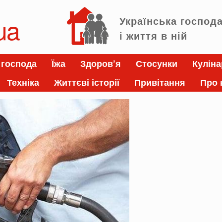
ua
Українська господ
і життя в ній
 господа
Їжа
Здоров’я
Стосунки
Куліна
Техніка
Життєві історії
Привітання
Про 