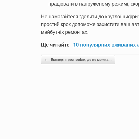
працювати в напруженому режимі, ско
Не намагайтеся “долити до круглої цифри”.
простий крок допоможе захистити ваш ав
майбутніх ремонтах.
Ще читайте
10 популярних вживаних а
Post navigation
←
Експерти розповіли, де не можна…