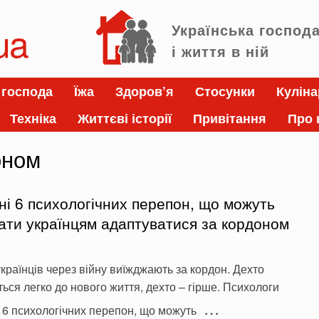
ua
Українська господ
і життя в ній
 господа
Їжа
Здоров’я
Стосунки
Куліна
Техніка
Життєві історії
Привітання
Про 
оном
ні 6 психологічних перепон, що можуть
ати українцям адаптуватися за кордоном
4
країнців через війну виїжджають за кордон. Дехто
ься легко до нового життя, дехто – гірше. Психологи
…
 6 психологічних перепон, що можуть