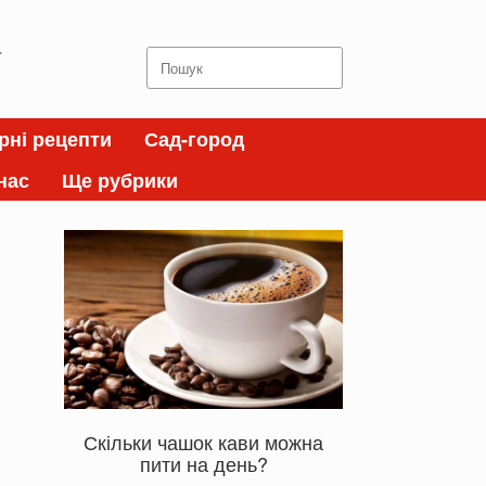
а
Search
for:
рні рецепти
Сад-город
нас
Ще рубрики
Скільки чашок кави можна
пити на день?