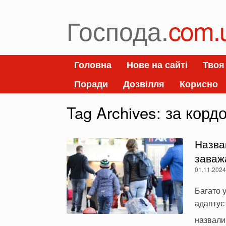
Skip
to
Господа.
com.
content
Головна
Нове на сайті
Твоя
Поради
Дозвілля
Корисно
Tag Archives:
за корд
Назва
заваж
01.11.202
Багато у
адаптуєт
назвали