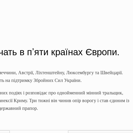
ать в п’яти країнах Європи.
імеччини, Австрії, Ліхтенштейну, Люксембургу та Швейцарії.
ють на підтримку Збройних Сил України.
ьних подіях і розповідає про однойменний мінний тральщик,
нексії Криму. Три тижні він чинив опір ворогу і став єдиним із
 державний прапор.