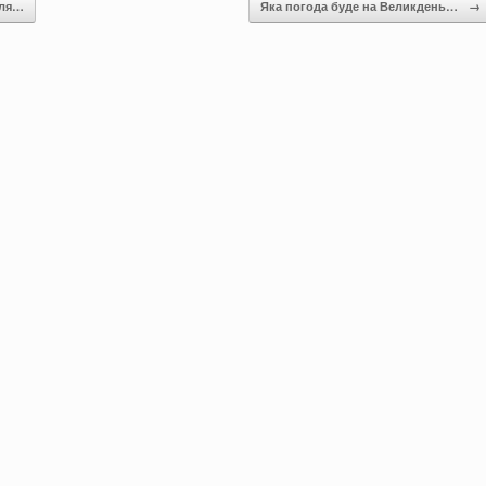
лля…
Яка погода буде на Великдень…
→