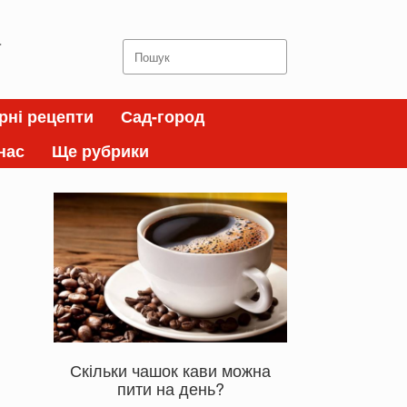
а
Search
for:
рні рецепти
Сад-город
нас
Ще рубрики
Скільки чашок кави можна
пити на день?