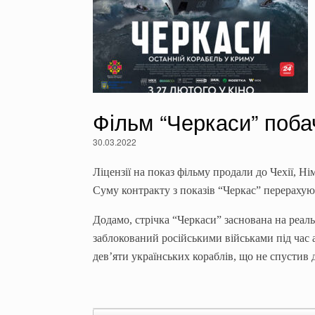
Фільм “Черкаси” побач
30.03.2022
Ліцензії на показ фільму продали до Чехії, Н
Суму контракту з показів “Черкас” перераху
Додамо, стрічка “Черкаси” заснована на реал
заблокований російськими військами під час а
дев’яти українських кораблів, що не спустив