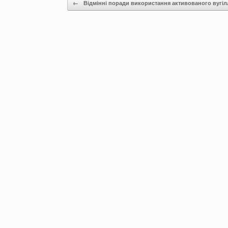
Post navigation
←
Відмінні поради використання активованого вугі