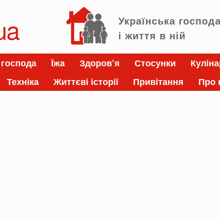
ua
Українська господ
і життя в ній
 господа
Їжа
Здоров’я
Стосунки
Куліна
Техніка
Життєві історії
Привітання
Про 