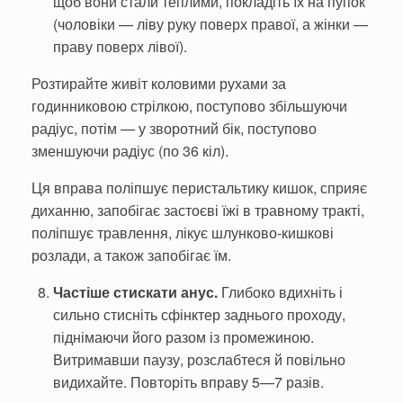
щоб вони стали теплими, покладіть їх на пупок
(чо­ловіки — ліву руку поверх правої, а жінки —
праву поверх лівої).
Розтирайте живіт коловими ру­хами за
годинниковою стрілкою, поступово збільшуючи
радіус, по­тім — у зворотний бік, поступово
зменшуючи радіус (по 36 кіл).
Ця вправа поліпшує перисталь­тику кишок, сприяє
диханню, за­побігає застоєві їжі в травному тракті,
поліпшує травлення, лікує шлунково-кишкові
розлади, а та­кож запобігає їм.
Частіше стискати анус.
Глибоко вдихніть і
сильно стисніть сфінктер заднього проходу,
підні­маючи його разом із промежиною.
Витримавши паузу, розслабтеся й повільно
видихайте. Повторіть вправу 5—7 разів.