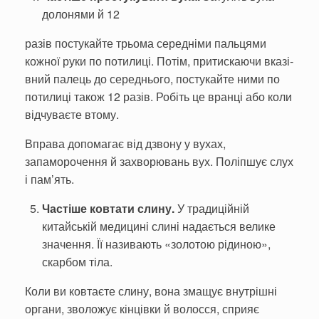
долонями й 12
разів постукайте трьома середні­ми пальцями
кожної руки по поти­лиці. Потім, притискаючи вказі­
вний палець до середнього, по­стукайте ними по
потилиці також 12 разів. Робіть це вранці або коли
відчуваєте втому.
Вправа допомагає від дзвону у вухах,
запаморочення й захворю­вань вух. Поліпшує слух
і пам’ять.
Частіше ковтати слину.
У традиційній
китайській медицині слині надається велике
значення. Її називають «золотою рідиною»,
скарбом тіла.
Коли ви ковтаєте слину, вона змащує внутрішні
органи, зволо­жує кінцівки й волосся, сприяє