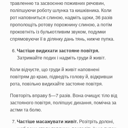
травленню та засвоєнню пожи­вних речовин,
поліпшуючи роботу шлунка та кишківника. Коли
рот наповниться слиною, надміть що­ки, 36 разів
прополощіть ротову порожнину слиною, а потім
про­ковтніть із булькотливим звуком, подумки
спрямовуючи її в ділянку дань тянь, нижче пупка.
Частіше видихати засто­яне повітря.
Затримайте подих і надміть груди й живіт.
Коли відчуєте, що груди й живіт наповнені
повітрям до краю, підве­діть голову й, відкривши
рота, по­вільно видихайте застояне повітря.
Повторіть вправу 5—7 разів. Вона очищує тіло від
застояного повітря, поліпшує дихання, помі­чна за
астми та болю.
Частіше масажувати живіт.
Розітріть долоні,