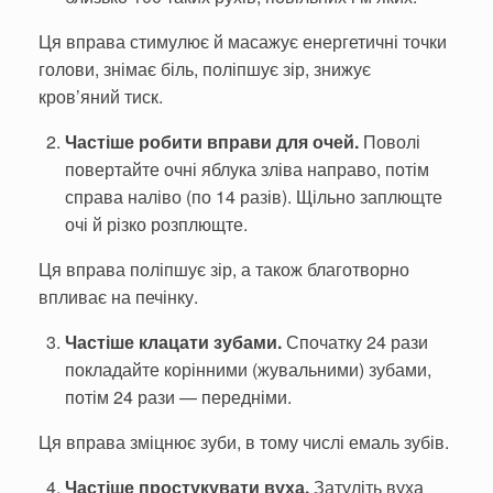
Ця вправа стимулює й масажує енергетичні точки
голови, знімає біль, поліпшує зір, знижує
кров’яний тиск.
Частіше робити вправи для очей.
Поволі
повертайте оч­ні яблука зліва направо, потім
справа наліво (по 14 разів). Щіль­но заплющте
очі й різко розплющте.
Ця вправа поліпшує зір, а також благотворно
впливає на печінку.
Частіше клацати зубами.
Спочатку 24 рази
покладайте корі­нними (жувальними) зубами,
по­тім 24 рази — передніми.
Ця вправа зміцнює зуби, в тому числі емаль зубів.
Частіше простукувати ву­ха.
Затуліть вуха