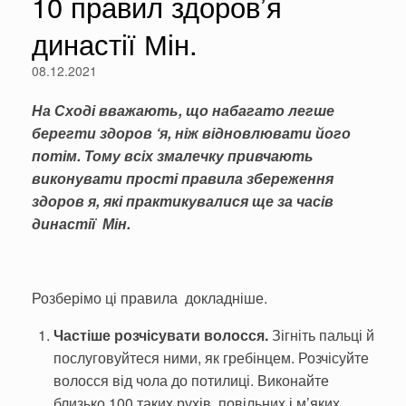
10 правил здоров’я
династії Мін.
08.12.2021
На Сході вважають, що набагато легше
берегти здоров ‘я, ніж відновлювати його
потім. Тому всіх змалечку привчають
виконувати прості правила збереження
здоров я, які практи­кувалися ще за часів
династії Мін.
Розберімо ці правила докладніше.
Частіше розчісувати воло­сся.
Зігніть пальці й
послуговуйте­ся ними, як гребінцем. Розчісуйте
волосся від чола до потилиці. Ви­конайте
близько 100 таких рухів, повільних і м’яких.