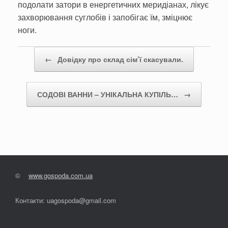
подолати зато­ри в енергетичних меридіанах, лікує
захворювання суглобів і за­побігає їм, зміцнює
ноги.
Post navigation
←
Довідку про склад сім’ї скасували.
СОДОВІ ВАННИ – УНІКАЛЬНА КУПІЛЬ…
→
©
www.gospoda.com.ua
Контакти: uagospoda@gmail.com