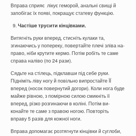
Вправа сприяє лікує геморой, анальні свищі й
запобігає їх появі, покращує статеву функцію.
Часті­ше трусити кінцівками.
Витягніть руки вперед, сти­сніть кулаки та,
згинаючись у по­переку, повертайте плечі зліва на­
право, ніби крутите кермо. Потім робіть те саме
справа наліво (по 24 рази).
Сядьте на стілець, підклавши під себе руки.
Підніміть ліву ногу й повільно випростайте ЇЇ
вперед (носок повернутий догори). Коли нога буде
майже рівною, з помі­рною силою смикніть її
вперед, рі­зко розгинаючи в коліні. Потім ви­
конайте те саме з правою ногою. Повторіть
вправу 5 разів для ко­жної ноги.
Вправа допомагає розтягнути кінцівки й суглоби,