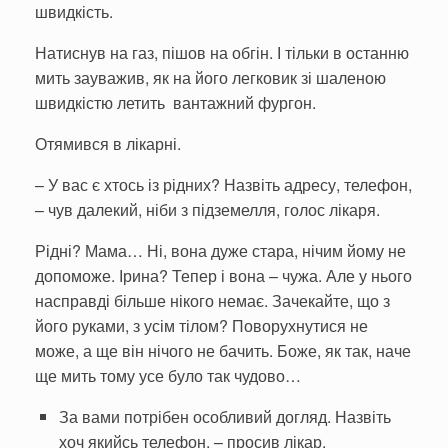
швидкість.
Натиснув на газ, пішов на обгін. І тільки в останню
мить зауважив, як на його легковик зі шаленою
швидкістю летить ван­тажний фургон.
Отямився в лікарні.
– У вас є хтось із рідних? На­звіть адресу, телефон,
– чув да­лекий, ніби з підземелля, голос лікаря.
Рідні? Мама… Ні, вона дуже ста­ра, нічим йому не
допоможе. Ірина? Тепер і вона – чужа. Але у нього
насправді більше нікого немає. Зачекайте, що з
його ру­ками, з усім тілом? Поворухну­тися не
може, а ще він нічого не бачить. Боже, як так, наче
ще мить тому усе було так чудово…
За вами потрібен особливий догляд. Назвіть
хоч якийсь теле­фон, – просив лікар.