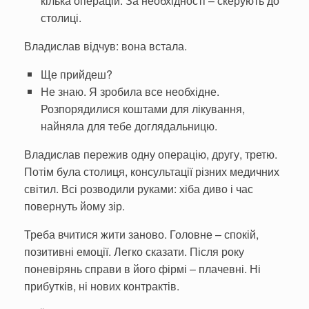
кілька опе­рацій. За необхідності – скеру­ють до
столиці.
Владислав відчув: вона вста­ла.
Ще прийдеш?
Не знаю. Я зробила все не­обхідне.
Розпорядилися кошта­ми для лікування,
найняла для тебе доглядальницю.
Владислав пере­жив одну операцію, другу, третю.
Потім була столиця, кон­сультації різних медичних
світил. Всі розводили руками: хіба диво і час
повернуть йому зір.
Треба вчитися жити заново. Головне – спокій,
позитивні емо­ції. Легко сказати. Після року
поневірянь справи в його фірмі – плачевні. Ні
прибутків, ні нових контрактів.