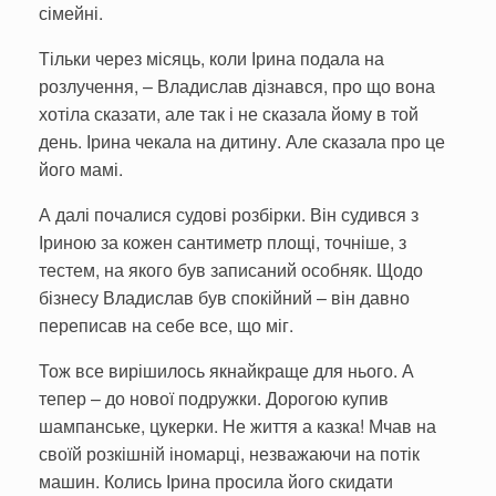
сімейні.
Тільки через місяць, коли Ірина подала на
розлучення, – Владислав дізнався, про що вона
хотіла сказати, але так і не сказала йому в той
день. Ірина чекала на дитину. Але сказала про це
його мамі.
А далі почалися судові розбірки. Він судився з
Іриною за кожен сантиметр площі, точніше, з
тестем, на якого був записаний особняк. Щодо
бізнесу Владислав був спокійний – він давно
пере­писав на себе все, що міг.
Тож все вирішилось якнайкраще для нього. А
тепер – до нової подружки. Дорогою купив
шампанське, цу­керки. Не життя а казка! Мчав на
своїй розкішній іномарці, незважаючи на потік
машин. Колись Ірина просила його скидати