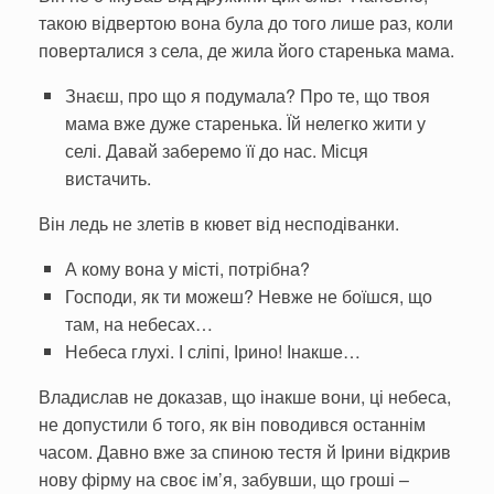
такою відвертою вона була до того лише раз, коли
поверта­лися з села, де жила його ста­ренька мама.
Знаєш, про що я подумала? Про те, що твоя
мама вже дуже старенька. Їй нелегко жити у
селі. Давай за­беремо її до нас. Місця
вистачить.
Він ледь не злетів в кювет від несподіванки.
А кому вона у місті, по­трібна?
Господи, як ти можеш? Не­вже не боїшся, що
там, на небе­сах…
Небеса глухі. І сліпі, Ірино! Інакше…
Владислав не доказав, що інакше вони, ці небеса,
не до­пустили б того, як він поводився останнім
часом. Давно вже за спиною тестя й Ірини відкрив
нову фірму на своє ім’я, забувши, що гроші –