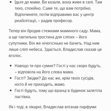
Їдьте до мами. Ви казали, вона живе в селі. Там
тихо, спо­кійно. Саме те, що вам потрібно.
Відпочинете, потім відправимо вас у центр
реабілі­тації, – радив професор.
Тепер він бро­див стежками маминого саду. Мама,
а ще тактильна тростина для сліпих – його
супутники. Він же нічогі­сінько не бачить. Над ним
лише сліпі небеса. Здається, Владис­лав сказав це
вголос.
Навіщо ти про сумне? Гості у нас скоро будуть,
– відповіла на його слова мама.
Гості? Звідки? До нас же, крім твоїх сусідів,
ніхто й не при­ходить, мамо.
Гості будуть, тому що вранці в будинок зале­тіла
ластівка.
Як і тоді, в лікарні, Владис­лав впізнав парфуми