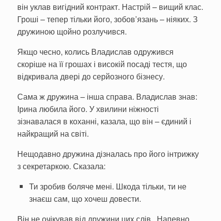
він уклав вигідний контракт. Настрій – вищий клас.
Гроші – тепер тільки його, зобов’язань – ніяких. З
дружиною щойно розлучився.
Якщо чесно, колись Владислав одру­жився
скоріше на її грошах і високій посаді тестя, що
відкривала двері до серйозного бізнесу.
Сама ж дружина – інша справа. Владислав знав:
Ірина люби­ла його. У хвилини ніжності
зізнавалася в коханні, казала, що він – єдиний і
найкра­щий на світі.
Нещодавно дружина дізналась про його інтрижку
з секретаркою. Сказала:
Ти зробив боляче мені. Шкода тільки, ти не
знаєш сам, що хо­чеш довести.
Він не очікував від дружини цих слів. Напевно,