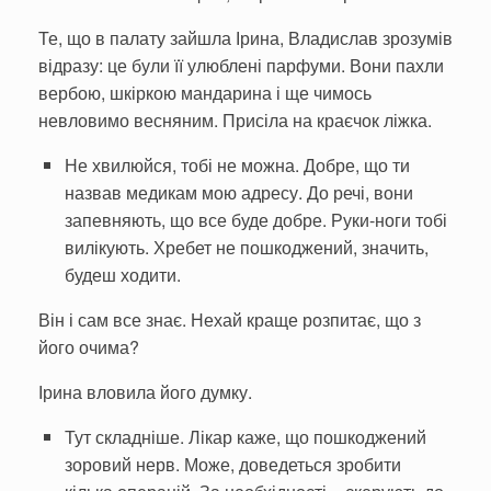
Те, що в палату зайшла Іри­на, Владислав зрозумів
відразу: це були її улюблені парфуми. Вони пахли
вербою, шкіркою мандарина і ще чимось
невловимо весняним. Присіла на краєчок ліжка.
Не хвилюйся, тобі не можна. Добре, що ти
назвав медикам мою адресу. До речі, вони
запев­няють, що все буде добре. Руки-ноги тобі
вилікують. Хребет не пошкоджений, значить,
будеш ходити.
Він і сам все знає. Нехай краще роз­питає, що з
його очима?
Ірина вловила його думку.
Тут складніше. Лікар каже, що пошкоджений
зоровий нерв. Може, доведеться зробити