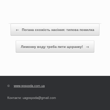
Post navigation
←
Погана схожість насіння: типова помилка
Лимонну воду треба пити щоранку!
→
©
www.gospoda.com.ua
Контакти: uagospoda@gmail.com