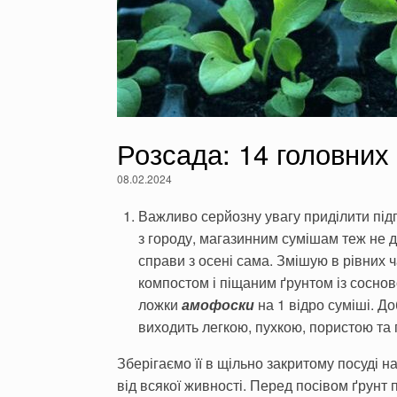
Розсада: 14 головних
08.02.2024
Важливо серйозну увагу приділити підг
з городу, магазинним сумішам теж не ду
справи з осені сама. Змішую в рівних ч
компостом і піщаним ґрунтом із со­сно
ложки
амофоски
на 1 відро суміші. Д
виходить легкою, пухкою, пористою т
Зберігаємо її в щільно закритому посуді н
від всякої живності. Перед посівом ґрунт