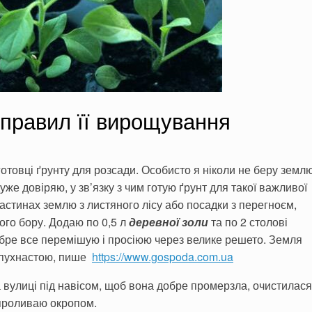
 правил її вирощування
отовці ґрунту для розсади. Особисто я ніколи не беру земл
же довіряю, у зв’язку з чим готую ґрунт для такої важливої
астинах землю з листя­ного лісу або посадки з перегноєм,
вого бору. Додаю по 0,5 л
деревної золи
та по 2 столові
обре все перемішую і просіюю че­рез велике решето. Земля
а пухнастою, пише
https://www.gospoda.com.ua
а вулиці під навісом, щоб вона до­бре промерзла, очистила­ся
 проливаю окропом.