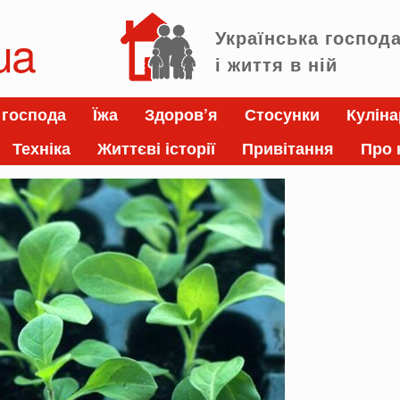
ua
Українська господ
і життя в ній
 господа
Їжа
Здоров’я
Стосунки
Куліна
Техніка
Життєві історії
Привітання
Про 