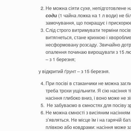
Не можна сіяти сухе, непідготовлене н
соди
(1 чайна ложка на 1 л води) не б
замочування, що покращує і прискорює
Слід строго витримувати терміни посів
витягнеться, стане крихкою і хворобли
несформовану розсаду. Звичайно дотри
опалення починаю вирощувати з 15 люто
– з 1 березня;
у відкритий ґрунт – з 15 березня.
При посіві в стаканчики не можна загли
треба трохи ущільнити. Я сію насіння т
насіння глибоко вниз, і воно може не з
Не забуваємо в ємностях для посіву з
Не можна ємності з висіяним насінням 
з’являться. Не місце їм і на гарячій б
плівкою або ковдрами: насіння може зап