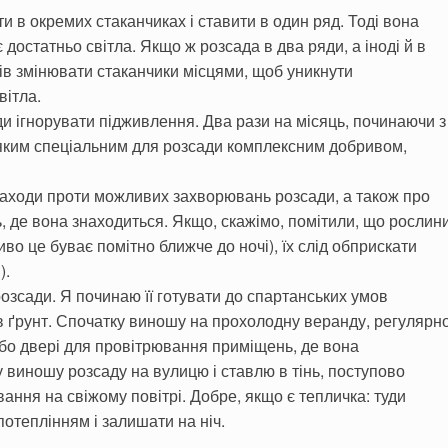
и в окремих стаканчиках і ставити в один ряд. Тоді вона
 достатньо світла. Якщо ж розсада в два ряди, а іноді й в
нів змінювати стаканчики місцями, щоб уникнути
вітла.
ди ігнорувати підживлення. Два рази на місяць, починаючи з
-яким спеціальним для розсади комплексним добривом,
заходи проти можливих захворювань розсади, а також про
, де вона знаходиться. Якщо, скажімо, помітили, що рослин
во це буває помітно ближче до ночі), їх слід обприскати
).
озсади. Я починаю її готувати до спартанських умов
в ґрунт. Спочатку виношу на прохолодну веранду, регулярн
або двері для провітрювання приміщень, де вона
у виношу розсаду на вулицю і ставлю в тінь, поступово
ання на свіжому повітрі. Добре, якщо є тепличка: туди
потеплінням і залишати на ніч.