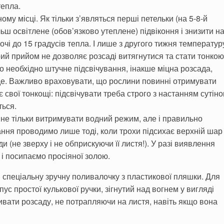
тепла.
му місці. Як тільки з’являться перші петельки (на 5-8-й
льш освітлене (обов’язково утеплене) підвіконня і знизити н
чі до 15 градусів тепла. І лише з другого тижня температур
ий прийом не дозволяє розсаді витягнутися та стати тонкою
во необхідно штучне підсвічування, інакше міцна розсада,
де. Важливо враховувати, що рослини повинні отримувати
 є свої тонкощі: підсвічувати треба строго з настанням сутіно
ться.
не тільки витримувати водний режим, але і правильно
ння проводимо лише тоді, коли трохи підсихає верхній шар
ди (не зверху і не обприскуючи її листя!). У разі виявлення
 і посипаємо просіяної золою.
 спеціальну зручну поливалочку з пластикової пляшки. Для
рпус простої кулькової ручки, зігнутий над вогнем у вигляді
ивати розсаду, не потрапляючи на листя, навіть якщо вона