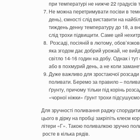
при температурі не нижче 22 градусів 
Не можна перетримувати посіви в темно
день), ємності слід виставити на найбі
тиждень денну температуру до 18, а вно
слід трохи підвищити. Саме цей нехитр
Розсаді, посіяній в лютому, обов’язко
яка згодом дає добрий урожай, не вий
світло 14-16 годин на добу. Однак і тут
або в похмурий день, а не коли замане
Дуже важливо для зростаючої розсади 
поливати. Беремо за правило – полива
ґрунту, причому тільки під корінь розса
«чорної ніжки» ґрунт трохи підсушуємо
Для зручності поливання раджу спорудити
цього в дірку на пробці закріпіть клеєм ко
літери «Г». Такою поливалкою зручно пол
росте в кілька рядів.