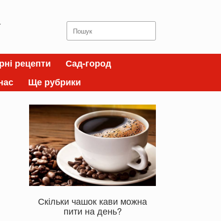
а
Search
for:
рні рецепти
Сад-город
нас
Ще рубрики
Скільки чашок кави можна
пити на день?