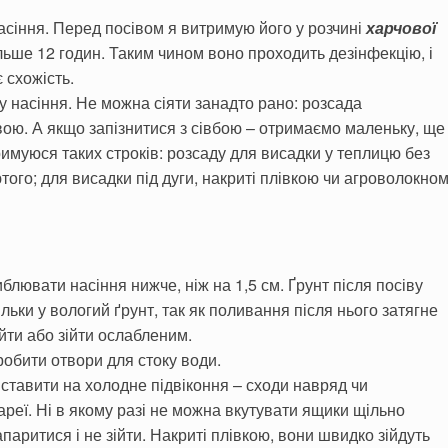
а­сіння. Перед посівом я витримую його у розчині
харчової
ільше 12 годин. Таким чином воно проходить дезінфекцію, і
 схожість.
у насіння. Не можна сіяти занадто рано: розсада
вою. А якщо запізнитися з сівбою – отримаємо маленьку, ще
муюся таких строків: розсаду для висадки у теплицю без
го; для висадки під дуги, накриті плівкою чи агроволокном
блювати насіння нижче, ніж на 1,5 см. Ґрунт після посіву
ільки у вологий ґрунт, так як поливання після нього затягне
ійти або зійти ослабленим.
робити отвори для стоку води.
ставити на холодне підвіконня – сходи навряд чи
атареї. Ні в якому разі не можна вкутувати ящики щільно
аритися і не зійти. Накриті плівкою, вони швидко зійдуть