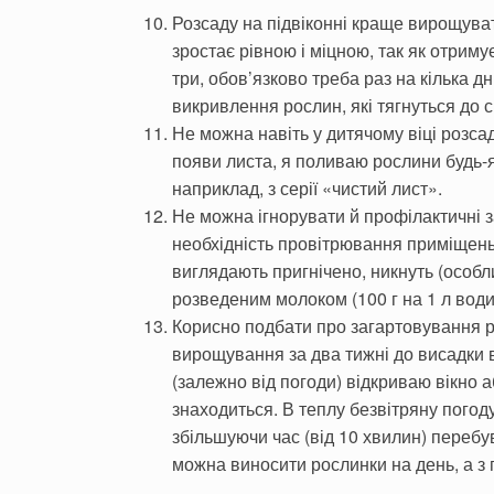
Розсаду на підвіконні краще вирощуват
зростає рівною і міцною, так як отримує
три, обов’язково треба раз на кілька д
викривлення рослин, які тягнуться до с
Не можна навіть у дитячому віці розса
появи листа, я поливаю рослини будь
наприклад, з серії «чистий лист».
Не можна ігнорувати й профілактичні 
необхідність провітрювання приміщень
виглядають пригнічено, никнуть (особли
розведеним молоком (100 г на 1 л води
Корисно подбати про загартовування р
вирощування за два тижні до висадки 
(залежно від погоди) відкриваю вікно 
знаходиться. В теплу безвітряну погод
збільшуючи час (від 10 хвилин) перебув
можна виносити рослинки на день, а з 