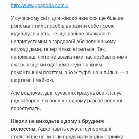
http://www.gospoda.com.u
У сучасному світі для жінок з’явилося ще більше
різноманітних способів виразити себе і свою
індивідуальність. Те, що раніше вважалося
неприпустимим в гардеробі або зовнішньому
вигляді дами, тепер тільки вітається. Так,
наприклад, ніхто не вважатиме нас позбавленими
смаку, якщо ми одягнемо кеди з ніжним
романтичним платтям, або ж туфлі на шпильці — з
шортами і майкою.
Але водночас, для сучасних красунь все ж існує
ряд заборон, які вони у жодному разі не повинні
переступати.
Ніколи не виходьте з дому з брудним
волоссям.
Адже навіть сучасні супермодні
стилісти ще не змогли придумати жодну стрижку