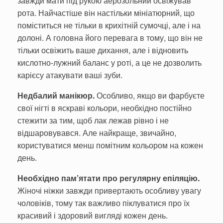
завжди мати під рукою аерозольний освіжував
рота. Найчастіше він настільки мініатюрний, що
поміститься не тільки в крихітній сумочці, але і на
долоні. А головна його перевага в тому, що він не
тільки освіжить ваше дихання, але і відновить
кислотно-лужний баланс у роті, а це не дозволить
карієсу атакувати ваші зуби.
Недбалий манікюр.
Особливо, якщо ви фарбуєте
свої нігті в яскраві кольори, необхідно постійно
стежити за тим, щоб лак лежав рівно і не
відшаровувався. Але найкраще, звичайно,
користуватися менш помітним кольором на кожен
день.
Необхідно пам’ятати про регулярну епіляцію.
Жіночі ніжки завжди привертають особливу увагу
чоловіків, тому так важливо піклуватися про їх
красивий і здоровий вигляді кожен день.