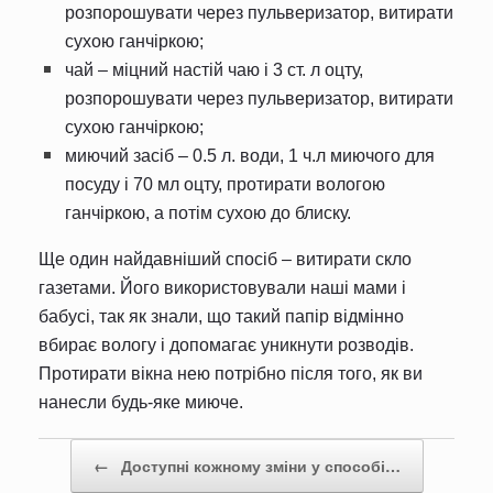
розпорошувати через пульверизатор, витирати
сухою ганчіркою;
чай – міцний настій чаю і 3 ст. л оцту,
розпорошувати через пульверизатор, витирати
сухою ганчіркою;
миючий засіб – 0.5 л. води, 1 ч.л миючого для
посуду і 70 мл оцту, протирати вологою
ганчіркою, а потім сухою до блиску.
Ще один найдавніший спосіб – витирати скло
газетами. Його використовували наші мами і
бабусі, так як знали, що такий папір відмінно
вбирає вологу і допомагає уникнути розводів.
Протирати вікна нею потрібно після того, як ви
нанесли будь-яке миюче.
Post navigation
←
Доступні кожному зміни у способі…