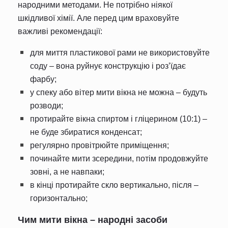
народними методами. Не потрібно ніякої
шкідливої хімії. Але перед цим враховуйте
важливі рекомендації:
для миття пластикової рами не використовуйте
соду – вона руйнує конструкцію і роз’їдає
фарбу;
у спеку або вітер мити вікна не можна – будуть
розводи;
протирайте вікна спиртом і гліцерином (10:1) –
не буде збиратися конденсат;
регулярно провітрюйте приміщення;
починайте мити зсередини, потім продовжуйте
зовні, а не навпаки;
в кінці протирайте скло вертикально, після –
горизонтально;
Чим мити вікна – народні засоби