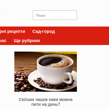
а
Search
for:
рні рецепти
Сад-город
нас
Ще рубрики
Скільки чашок кави можна
пити на день?