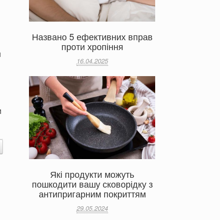
Названо 5 ефективних вправ
проти хропіння
и
16.04.2025
м
Які продукти можуть
пошкодити вашу сковорідку з
антипригарним покриттям
29.05.2024