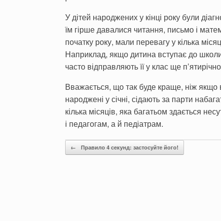
У дітей народжених у кінці року були діа
їм гірше давалися читання, письмо і матем
початку року, мали перевагу у кілька місяц
Наприклад, якщо дитина вступає до школи у 
часто відправляють її у клас ще п’ятирічн
Вважається, що так буде краще, ніж якщо в
народжені у січні, сідають за парти набаг
кілька місяців, яка багатьом здається не
і педагогам, а й педіатрам.
Post navigation
←
Правило 4 секунд: застосуйте його!