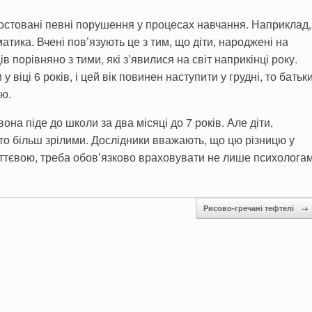
гностовані певні порушення у процесах навчання. Наприклад,
атика. Вчені пов’язують це з тим, що діти, народжені на
ів порівняно з тими, які з’явилися на світ наприкінці року.
віці 6 років, і цей вік повинен наступити у грудні, то батьк
ою.
она піде до школи за два місяці до 7 років. Але діти,
ато більш зрілими. Дослідники вважають, що цю різницю у
суттєвою, треба обов’язково враховувати не лише психолога
Рисово-гречані тефтелі
→