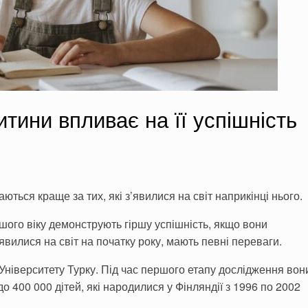
тини впливає на її успішність
аються краще за тих, які з’явилися на світ наприкінці нього.
дшого віку демонструють гіршу успішність, якщо вони
з’явилися на світ на початку року, мають певні переваги.
 Університету Турку. Під час першого етапу дослідження вон
 400 000 дітей, які народилися у Фінляндії з 1996 по 2002