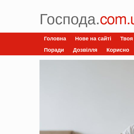
Skip
to
Господа.
com.
content
Головна
Нове на сайті
Твоя
Поради
Дозвілля
Корисно