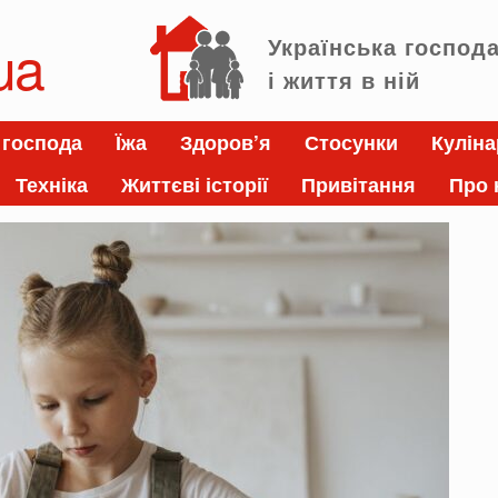
ua
Українська господ
і життя в ній
 господа
Їжа
Здоров’я
Стосунки
Куліна
Техніка
Життєві історії
Привітання
Про 