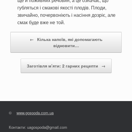
ще й поживних речовин, а це означає, що
губляться і смакові якості плодів. Плоди,
звичайно, почервоніють і насіння дозріє, але
смак буде вже не той.
Post navigation
←
Кілька напоїв, які допомагають
відновити…
Заготівля м’яти: 2 гарних рецепти
→
©
www.gospoda.com.ua
Контакти: uagospoda@gmail.com