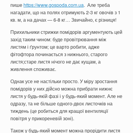
пише
https://www.gospoda.com.ua
. Але треба
нагадати, що на полях отримують 2-3 кг овочів з 1
кв. м, а на дачах — 6-8 кг… Звичайно, є різниця!
Прихильники стрижки помідорів аргументують цей
захід таким чином: буде провітрювання між
листям і ґрунтом; це варто робити, адже
фітофтора починається з нижнього, старого
листя;старе листя нічого не дає кущам, а
живлення споживає.
Однак усе не настільки просто. У міру зростання
помідорів у них дійсно можна прибрати нижнє
листя у будь-якій фазі і у будь-який момент. Але не
одразу, та не більше одного-двох листочків на
тиждень (це робиться для кращої вентиляції
повітря у прикореневій зоні).
Також у будь-який момент можна прорідити листя