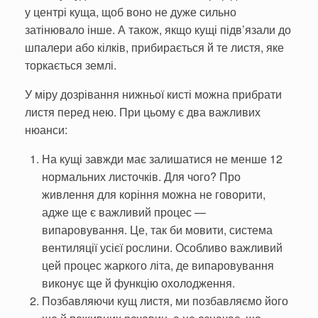
у центрі куща, щоб воно не дуже сильно
затінювало інше. А також, якщо кущі підв’язали до
шпалери або кілків, прибирається й те листя, яке
торкається землі.
У міру дозрівання нижньої кисті можна прибрати
листя перед нею. При цьому є два важливих
нюанси:
На кущі завжди має залишатися не менше 12
нормальних листочків. Для чого? Про
живлення для коріння можна не говорити,
адже ще є важливий процес —
випаровування. Це, так би мовити, система
вентиляції усієї рослини. Особливо важливий
цей процес жаркого літа, де випаровування
виконує ще й функцію охолодження.
Позбавляючи кущ листя, ми позбавляємо його