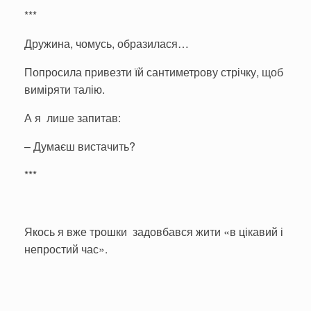
***
Дружина, чомусь, образилася…
Попросила привезти їй сантиметрову стрічку, щоб
виміряти талію.
А я лише запитав:
– Думаєш вистачить?
***
Якось я вже трошки задовбався жити «в цікавий і
непростий час».