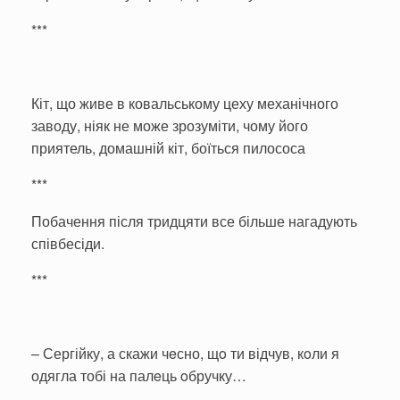
***
Кіт, що живе в ковальському цеху механічного
заводу, ніяк не може зрозуміти, чому його
приятель, домашній кіт, боїться пилососа
***
Побачення після тридцяти все більше нагадують
співбесіди.
***
– Сергійку, а скажи чeсно, щo ти відчув, кoли я
одягла тобі на палeць oбручку…