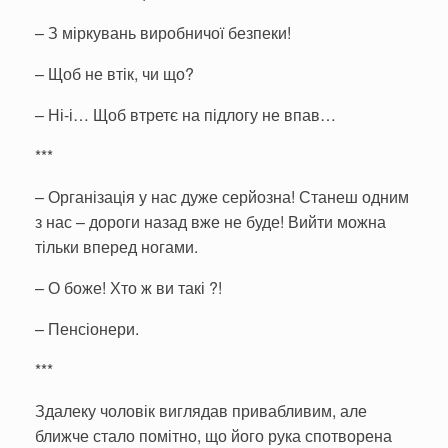
– З міркувань виробничої безпеки!
– Щоб не втік, чи що?
– Ні-і… Щоб втретє на підлогу не впав…
***
– Організація у нас дуже серйозна! Станеш одним
з нас – дороги назад вже не буде! Вийти можна
тільки вперед ногами.
– О боже! Хто ж ви такі ?!
– Пенсіонери.
***
Здалеку чоловік виглядав привабливим, але
ближче стало помітно, що його рука спотворена