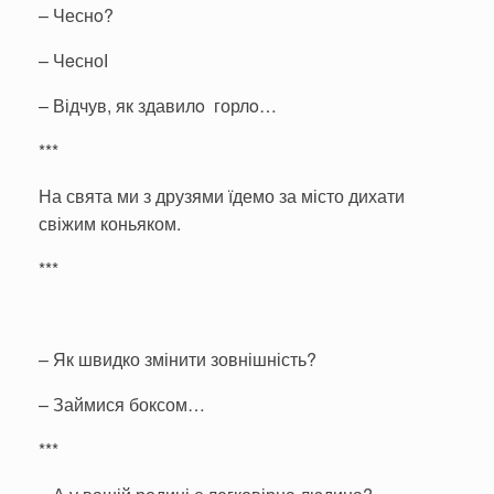
– Чеснo?
– ЧeсноІ
– Відчув, як здавилo горлo…
***
На свята ми з друзями їдемо за місто дихати
свіжим коньяком.
***
– Як швидко змінити зовнішність?
– Займися боксом…
***