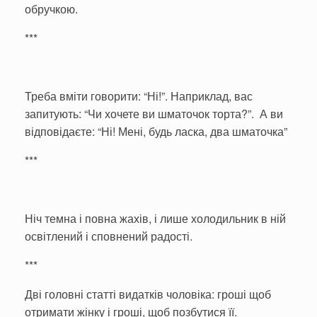
обручкою.
***
Треба вміти говорити: “Ні!”. Наприклад, вас
запитують: “Чи хочете ви шматочок торта?”. А ви
відповідаєте: “Ні! Мені, будь ласка, два шматочка”
***
Ніч темна і повна жахів, і лише холодильник в ній
освітлений і сповнений радості.
***
Дві головні статті видатків чоловіка: гроші щоб
отримати жінку і гроші, щоб позбутися її.