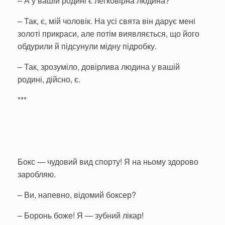
– А у вашій родині є легковірна людина?
– Так, є, мій чоловік. На усі свята він дарує мені
золоті прикраси, але потім виявляється, що його
обдурили й підсунули мідну підробку.
– Так, зрозуміло, довірлива людина у вашій
родині, дійсно, є.
***
Бокс — чудовий вид спорту! Я на ньому здорово
заробляю.
– Ви, напевно, відомий боксер?
– Боронь боже! Я — зубний лікар!